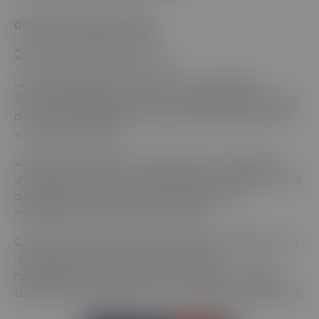
06 & 07 novembre 2018
Cité Internationale de Lyon
La transposition de la directive européenne
2013/59 EURATOM sera une nouvelle fois au coeur
du sujet des débats de cette onzième édition des
« rencontres PCR ».
Une demi-journée sera consacrée à ce thème et
une table ronde sera organisée pour permettre aux
participants de poser leurs questions aux
représentants des administrations.
Ces deux journées seront l’occasion d’échanger sur
les évolutions de l’organisation de la
radioprotection ainsi que sur différents aspects
techniques présentés tout au long des conférences.