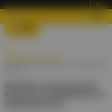
JOURNÉE TECHNIQUE
Du 06/11/2018 au 07/11/2018 - Cité Internationale
de LYON
Onzièmes rencontres des
Personnes Compétentes en
Radioprotection